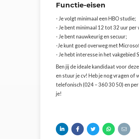
Functie-eisen
- Je volgt minimaal een HBO studie;
- Je bent minimaal 12 tot 32 uur per
- Je bent nauwkeurig en secuur;
-Je kunt goed overweg met Microsoft
- Je hebt interesse in het vakgebied Soc
Ben jij de ideale kandidaat voor dez
en stuur je cv! Heb je nog vragen of 
telefonisch (024 – 360 30 50) en pe
je!




