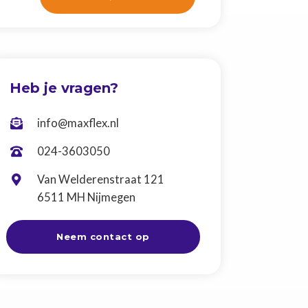
Heb je vragen?
info@maxflex.nl

024-3603050

Van Welderenstraat 121

6511 MH Nijmegen
Neem contact op