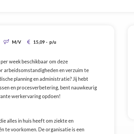
M/V
15,09
-
p/u


ur per week beschikbaar om deze
or arbeidsomstandigheden en verzuim te
sche planning en administratie? Jij hebt
essen en procesverbetering, bent nauwkeurig
evante werkervaring opdoen!
ie alles in huis heeft om ziekte en
én te voorkomen. De organisatie is een