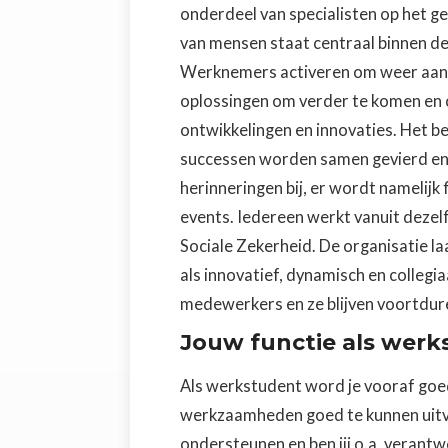
onderdeel van specialisten op het ge
van mensen staat centraal binnen de
Werknemers activeren om weer aan d
oplossingen om verder te komen en c
ontwikkelingen en innovaties. Het bed
successen worden samen gevierd en 
herinneringen bij, er wordt namelijk f
events. Iedereen werkt vanuit dezelf
Sociale Zekerheid. De organisatie l
als innovatief, dynamisch en colleg
medewerkers en ze blijven voortdure
Jouw functie als werk
Als werkstudent word je vooraf goe
werkzaamheden goed te kunnen uitvo
ondersteunen en ben jij o.a. verantw