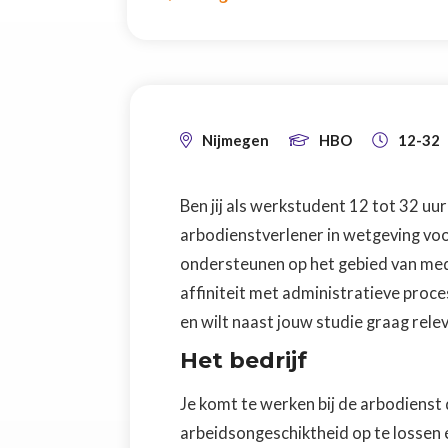
Nijmegen
HBO
12-32



Ben jij als werkstudent 12 tot 32 u
arbodienstverlener in wetgeving vo
ondersteunen op het gebied van medi
affiniteit met administratieve proc
en wilt naast jouw studie graag rel
‍Het bedrijf
Je komt te werken bij de arbodienst d
arbeidsongeschiktheid op te lossen 