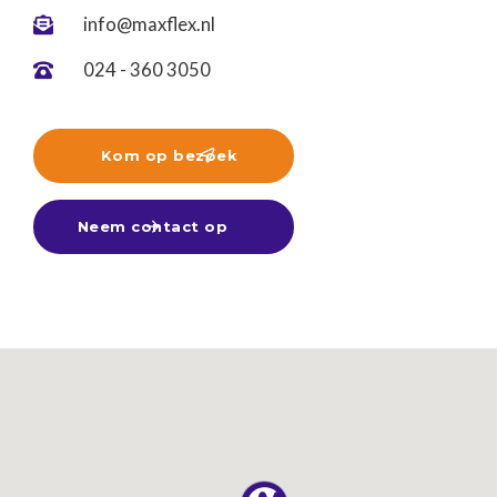
info@maxflex.nl

024 - 360 3050

Kom op bezoek

Neem contact op
